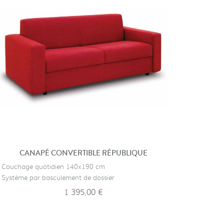
CANAPÉ CONVERTIBLE RÉPUBLIQUE
FA
· Couchage quotidien 140x190 cm
· Fauteul 
· Système par basculement de dossier
· Gain de
1 395,00 €