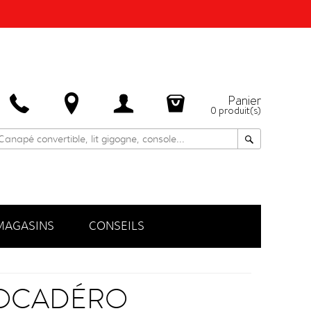
Panier
0
produit(s)
MAGASINS
CONSEILS
ROCADÉRO