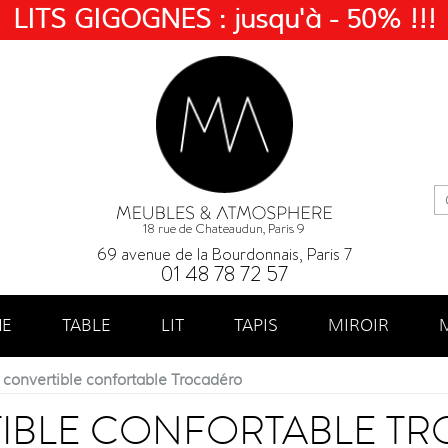
LITS GIGOGNES : jusqu'à - 50% !!!
18 rue de Chateaudun, Paris 9
69 avenue de la Bourdonnais, Paris 7
01 48 78 72 57
NE
TABLE
LIT
TAPIS
MIROIR
convertible confortable Trocadéro
IBLE CONFORTABLE T