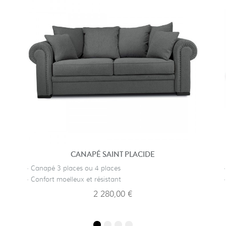
CANAPÉ SAINT PLACIDE
· Canapé 3 places ou 4 places
· Confort moelleux et résistant
2 280,00 €