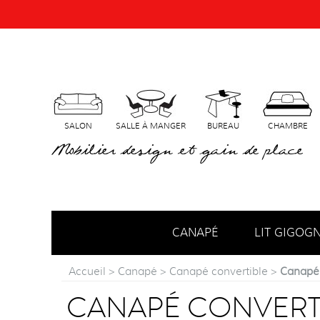
SALON
SALLE À MANGER
BUREAU
CHAMBRE
Mobilier design et gain de place
CANAPÉ
LIT GIGOG
Accueil
>
Canapé
>
Canapé convertible
>
Canapé 
CANAPÉ CONVERT