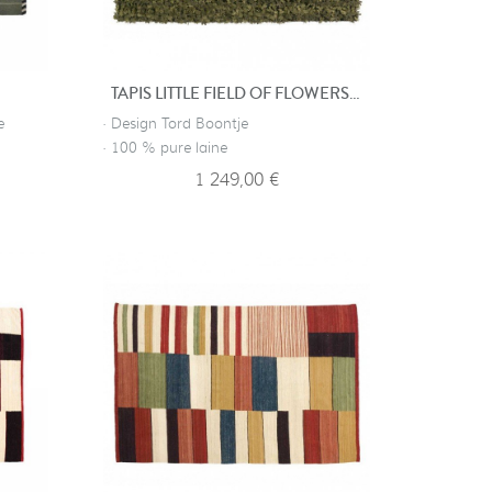
TAPIS LITTLE FIELD OF FLOWERS - VERT
e
· Design Tord Boontje
· 100 % pure laine
1 249,00 €