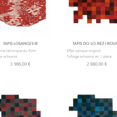
TAPIS LOSANGES III
TAPIS DO-LO-REZ 1 ROU
nne technique du Kilim
· Effet optique original
ge artisanal
· Tuftage artisanal en 1 pièce
3 986,00 €
2 880,00 €