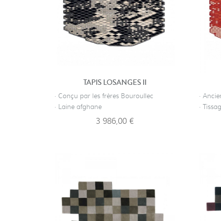
TAPIS LOSANGES II
· Conçu par les frères Bouroullec
· Ancie
· Laine afghane
· Tissa
3 986,00 €