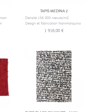
TAPIS MEDINA 2
 main
· Densité 156 000 nœuds/m2
im
· Design et fabrication Nanimarquina
1 916,00 €