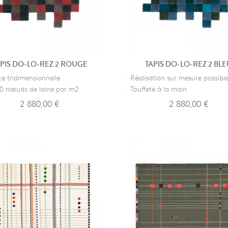
PIS DO-LO-REZ 2 ROUGE
TAPIS DO-LO-REZ 2 BL
ce tridimensionnelle
· Réalisation sur mesure possibl
00 nœuds de laine par m2
· Touffeté à la main
2 880,00 €
2 880,00 €