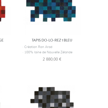
GE
TAPIS DO-LO-REZ 1 BLEU
· Création Ron Arad
· 100% laine de Nouvelle Zélande
2 880,00 €