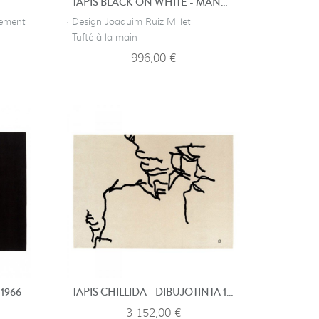
TAPIS BLACK ON WHITE - MANUSCRIT
vement
· Design Joaquim Ruiz Millet
· Tufté à la main
996,00 €
 1966
TAPIS CHILLIDA - DIBUJOTINTA 1957
3 152,00 €