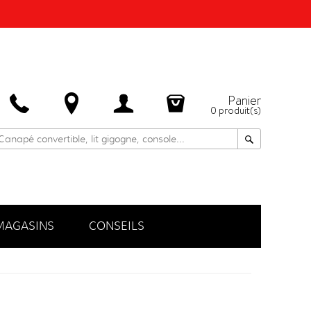
Panier
0
produit(s)
MAGASINS
CONSEILS