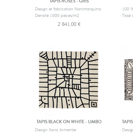
TAPIS ROSES - GRIS
· Design et fabrication Nanimarquina
· 100 %
· Densité 1000 pièces/m2
· Tissé
2 841,00 €
TAPIS BLACK ON WHITE - LIMBO
· Design Xano Armenter
· Desig