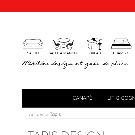
SALON
SALLE À MANGER
BUREAU
CHAMBRE
Mobilier design et gain de place
CANAPÉ
LIT GIGOG
Accueil
>
Tapis