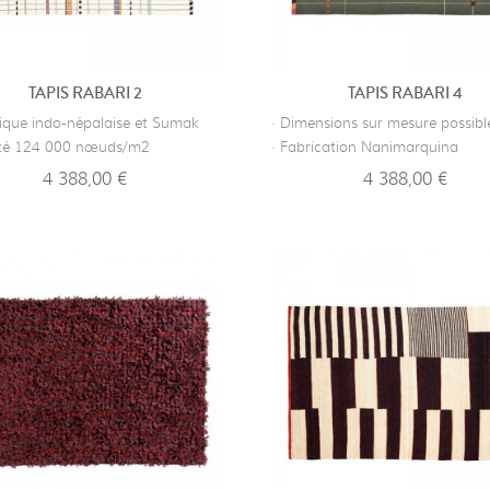
TAPIS RABARI 2
TAPIS RABARI 4
nique indo-népalaise et Sumak
· Dimensions sur mesure possibl
ité 124 000 nœuds/m2
· Fabrication Nanimarquina
4 388,00 €
4 388,00 €