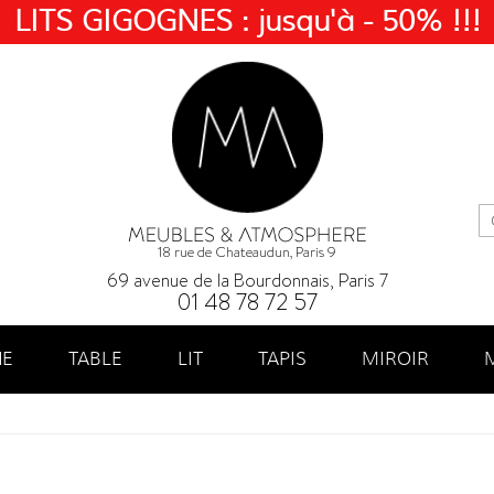
LITS GIGOGNES : jusqu'à - 50% !!!
18 rue de Chateaudun, Paris 9
69 avenue de la Bourdonnais, Paris 7
01 48 78 72 57
NE
TABLE
LIT
TAPIS
MIROIR