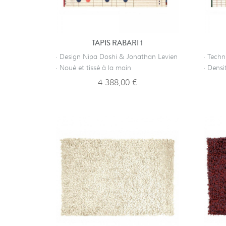
TAPIS RABARI 1
· Design Nipa Doshi & Jonathan Levien
· Tech
· Noué et tissé à la main
· Dens
4 388,00 €