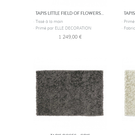
TAPIS LITTLE FIELD OF FLOWERS - IVOIRE
· Tissé à la main
· Prim
· Primé par ELLE DECORATION
· Fabr
1 249,00 €