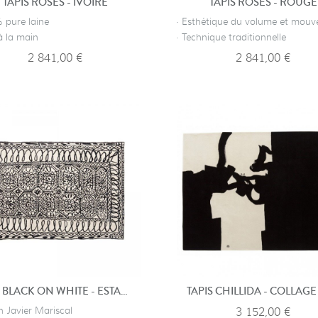
TAPIS ROSES - IVOIRE
TAPIS ROSES - ROUGE
 pure laine
· Esthétique du volume et mou
 à la main
· Technique traditionnelle
2 841,00 €
2 841,00 €
TAPIS BLACK ON WHITE - ESTAMBUL
TAPIS CHILLIDA - COLLAGE
n Javier Mariscal
3 152,00 €