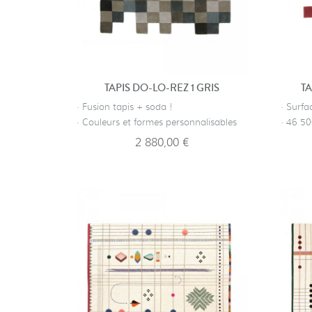
TAPIS DO-LO-REZ 1 GRIS
TA
· Fusion tapis + soda !
· Surfa
· Couleurs et formes personnalisables
· 46 5
2 880,00 €