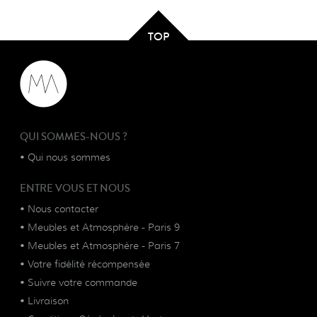
TOP
QUI SOMMES-NOUS ?
•
Qui nous sommes
ENTRE VOUS ET NOUS
•
Nous contacter
•
Meubles et Atmosphère - Paris 9
•
Meubles et Atmosphère - Paris 7
•
Votre fidélité récompensée
•
Suivre votre commande
•
Livraison