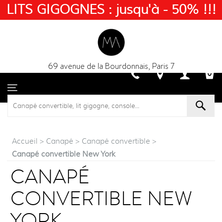
LITS GIGOGNES : jusqu'à - 50% !!!
69 avenue de la Bourdonnais, Paris 7
Accueil
>
Canapé
>
Canapé convertible
>
Canapé convertible New York
CANAPÉ
CONVERTIBLE NEW
YORK