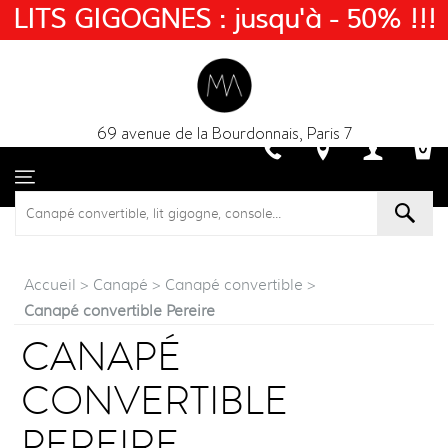
LITS GIGOGNES : jusqu'à - 50% !!!
69 avenue de la Bourdonnais, Paris 7
Accueil
>
Canapé
>
Canapé convertible
>
Canapé convertible Pereire
CANAPÉ
CONVERTIBLE
PEREIRE