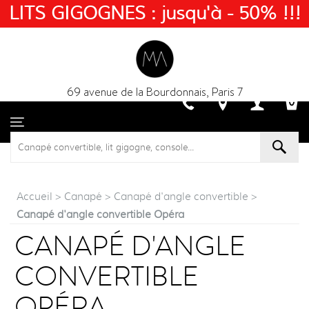
LITS GIGOGNES : jusqu'à - 50% !!!
69 avenue de la Bourdonnais, Paris 7
Accueil
>
Canapé
>
Canapé d'angle convertible
>
Canapé d'angle convertible Opéra
CANAPÉ D'ANGLE
CONVERTIBLE
OPÉRA