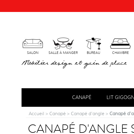
SALON
SALLE À MANGER
BUREAU
CHAMBRE
Mobilier design et gain de place
CANAPÉ
LIT GIGOG
Accueil
>
Canapé
>
Canapé d'angle
>
Canapé d'an
CANAPÉ D'ANGLE S