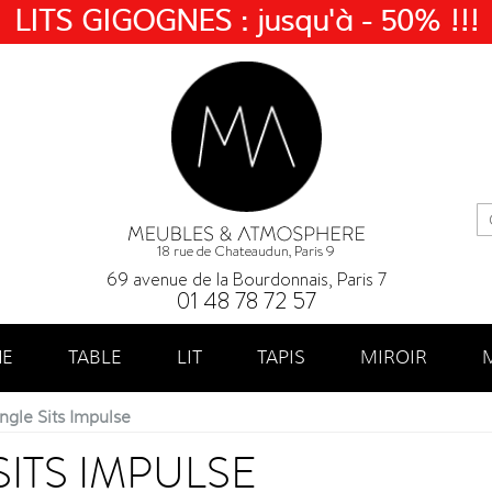
LITS GIGOGNES : jusqu'à - 50% !!!
18 rue de Chateaudun, Paris 9
69 avenue de la Bourdonnais, Paris 7
01 48 78 72 57
NE
TABLE
LIT
TAPIS
MIROIR
gle Sits Impulse
ITS IMPULSE