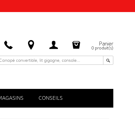
Panier
0
produit(s)
MAGASINS
CONSEILS