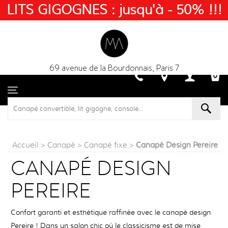
LITS GIGOGNES : jusqu'à - 50% !!!
69 avenue de la Bourdonnais, Paris 7
Accueil
>
Canapé
>
Canapé fixe
>
Canapé Design Pereire
CANAPÉ DESIGN
PEREIRE
Confort garanti et esthétique raffinée avec le canapé design
Pereire ! Dans un salon chic où le classicisme est de mise