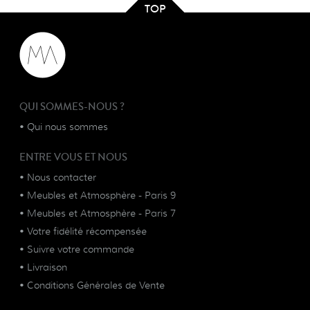
TOP
QUI SOMMES-NOUS ?
•
Qui nous sommes
ENTRE VOUS ET NOUS
•
Nous contacter
•
Meubles et Atmosphère - Paris 9
•
Meubles et Atmosphère - Paris 7
•
Votre fidélité récompensée
•
Suivre votre commande
•
Livraison
•
Conditions Générales de Vente