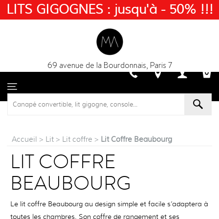
LITS GIGOGNES : jusqu'à - 50% !!!
69 avenue de la Bourdonnais, Paris 7
Accueil
>
Lit
>
Lit coffre
>
Lit Coffre Beaubourg
LIT COFFRE
BEAUBOURG
Le lit coffre Beaubourg au design simple et facile s’adaptera à
toutes les chambres. Son coffre de rangement et ses