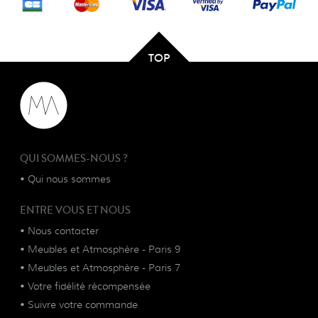
TOP
QUI SOMMES-NOUS ?
•
Qui nous sommes
ENTRE VOUS ET NOUS
•
Nous contacter
•
Meubles et Atmosphère - Paris 9
•
Meubles et Atmosphère - Paris 7
•
Votre fidélité récompensée
•
Suivre votre commande