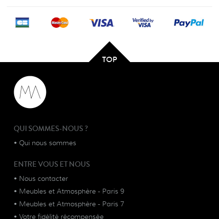
TOP
QUI SOMMES-NOUS ?
•
Qui nous sommes
ENTRE VOUS ET NOUS
•
Nous contacter
•
Meubles et Atmosphère - Paris 9
•
Meubles et Atmosphère - Paris 7
•
Votre fidélité récompensée