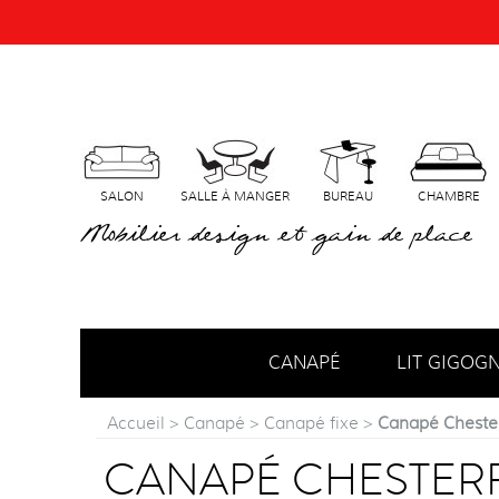
SALON
SALLE À MANGER
BUREAU
CHAMBRE
Mobilier design et gain de place
CANAPÉ
LIT GIGOG
Accueil
>
Canapé
>
Canapé fixe
>
Canapé Chester
CANAPÉ CHESTER