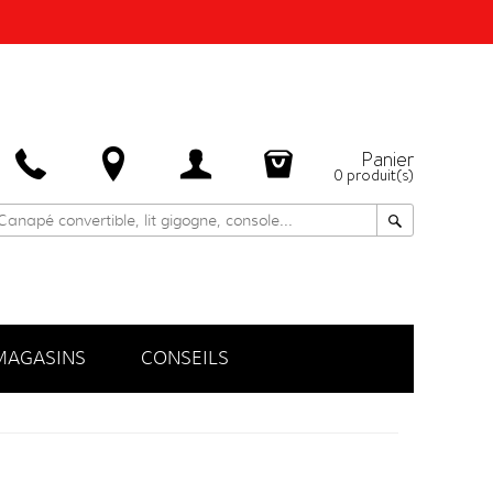
Panier
0
produit(s)
MAGASINS
CONSEILS