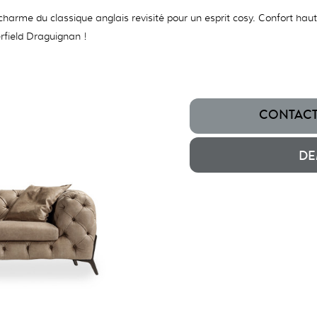
harme du classique anglais revisité pour un esprit cosy. Confort hau
rfield Draguignan !
CONTACTE
DE