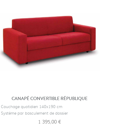
CANAPÉ CONVERTIBLE RÉPUBLIQUE
· Couchage quotidien 140x190 cm
· Chêne ma
· Système par basculement de dossier
· 2 coussi
1 395,00 €