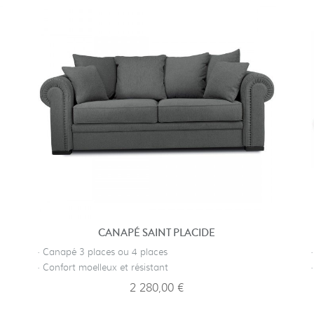
CANAPÉ SAINT PLACIDE
· Canapé 3 places ou 4 places
· Confort moelleux et résistant
2 280,00 €