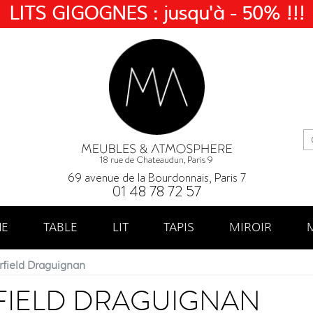
LITS GIGOGNES : jusqu'à - 50% !!!
18 rue de Chateaudun, Paris 9
69 avenue de la Bourdonnais, Paris 7
01 48 78 72 57
NE
TABLE
LIT
TAPIS
MIROIR
field Draguignan
FIELD DRAGUIGNAN