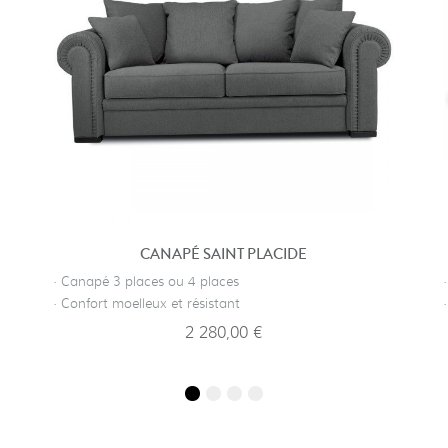
CANAPÉ SAINT PLACIDE
· Canapé 3 places ou 4 places
· Confort moelleux et résistant
2 280,00 €