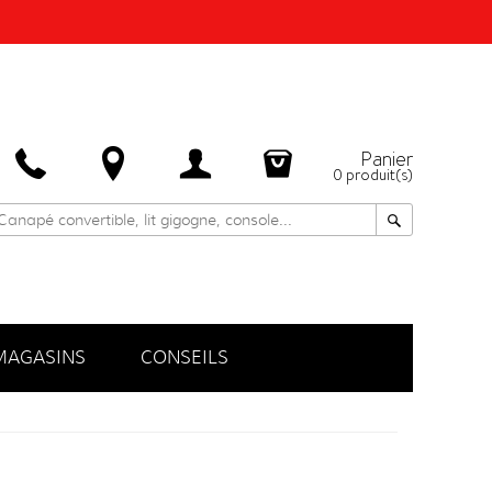
Panier
0
produit(s)
MAGASINS
CONSEILS