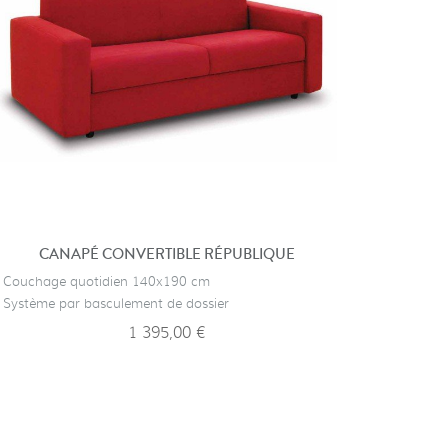
CANAPÉ CONVERTIBLE RÉPUBLIQUE
FA
· Couchage quotidien 140x190 cm
· Fauteul 
· Système par basculement de dossier
· Gain de
1 395,00 €