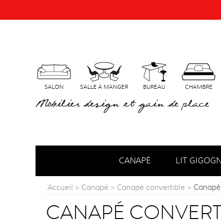
SALON
SALLE À MANGER
BUREAU
CHAMBRE
Mobilier design et gain de place
CANAPÉ
LIT GIGOG
Accueil
>
Canapé
>
Canapé convertible
>
Canapé 
CANAPÉ CONVERT