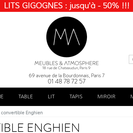
LITS GIGOGNES : jusqu'à - 50% !!!
18 rue de Chateaudun, Paris 9
69 avenue de la Bourdonnais, Paris 7
01 48 78 72 57
NE
TABLE
LIT
TAPIS
MIROIR
convertible Enghien
IBLE ENGHIEN