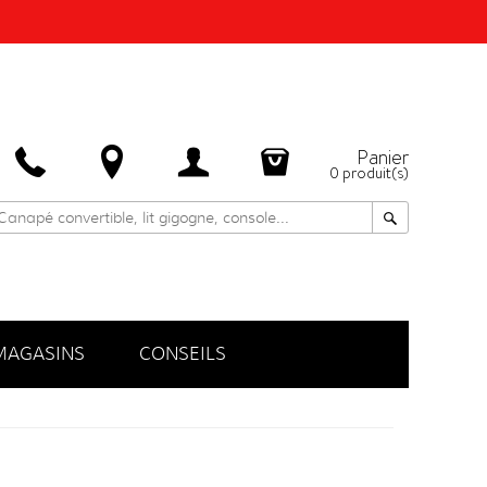
Panier
0
produit(s)
MAGASINS
CONSEILS