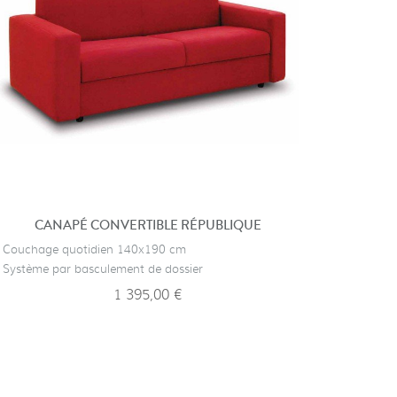
CANAPÉ CONVERTIBLE RÉPUBLIQUE
FA
· Couchage quotidien 140x190 cm
· Fauteul 
· Système par basculement de dossier
· Gain de
1 395,00 €