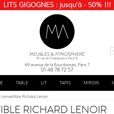
LITS GIGOGNES : jusqu'à - 50% !!!
18 rue de Chateaudun, Paris 9
69 avenue de la Bourdonnais, Paris 7
01 48 78 72 57
NE
TABLE
LIT
TAPIS
MIROIR
convertible Richard Lenoir
BLE RICHARD LENOIR