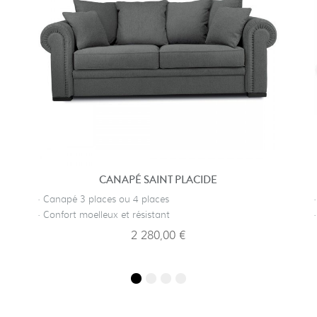
CANAPÉ SAINT PLACIDE
· Canapé 3 places ou 4 places
· Confort moelleux et résistant
2 280,00 €