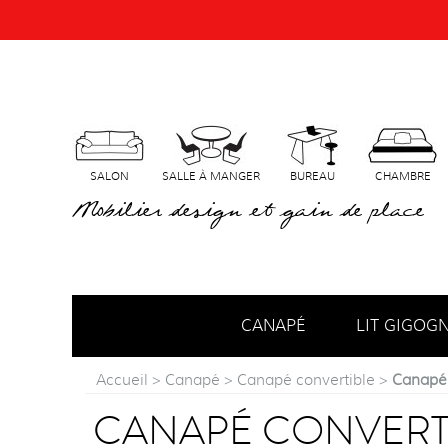
SALON
SALLE À MANGER
BUREAU
CHAMBRE
Mobilier design et gain de place
CANAPÉ
LIT GIGOG
Accueil
>
Canapé
>
Canapé convertible
>
Canapé 
CANAPÉ CONVERTI