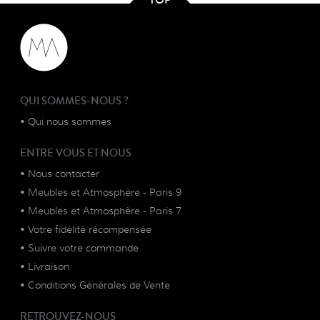
QUI SOMMES-NOUS ?
•
Qui nous sommes
ENTRE VOUS ET NOUS
•
Nous contacter
•
Meubles et Atmosphère - Paris 9
•
Meubles et Atmosphère - Paris 7
•
Votre fidélité récompensée
•
Suivre votre commande
•
Livraison
•
Conditions Générales de Vente
RETROUVEZ-NOUS