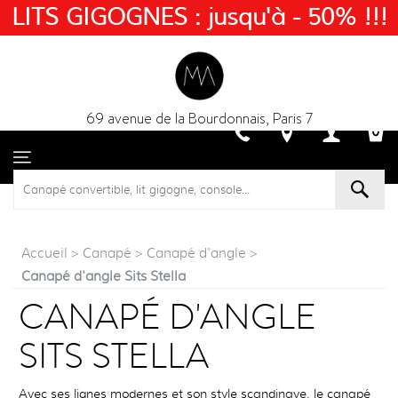
LITS GIGOGNES : jusqu'à - 50% !!!
69 avenue de la Bourdonnais, Paris 7
Accueil
>
Canapé
>
Canapé d'angle
>
Canapé d'angle Sits Stella
CANAPÉ D'ANGLE
SITS STELLA
Avec ses lignes modernes et son style scandinave, le canapé