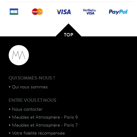
TOP
QUI SOMMES-NOUS ?
•
Qui nous sommes
ENTRE VOUS ET NOUS
•
Nous contacter
•
Meubles et Atmosphère - Paris 9
•
Meubles et Atmosphère - Paris 7
•
Votre fidélité récompensée