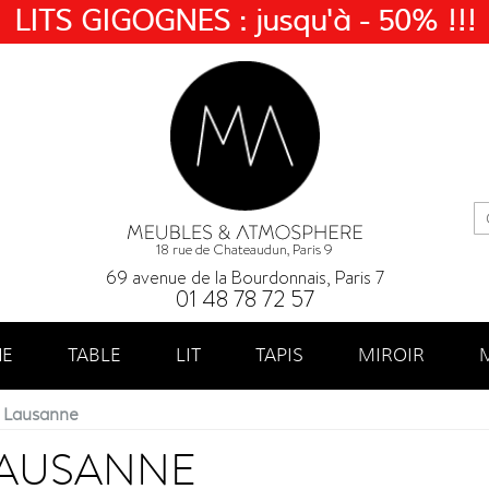
LITS GIGOGNES : jusqu'à - 50% !!!
18 rue de Chateaudun, Paris 9
69 avenue de la Bourdonnais, Paris 7
01 48 78 72 57
NE
TABLE
LIT
TAPIS
MIROIR
 Lausanne
LAUSANNE