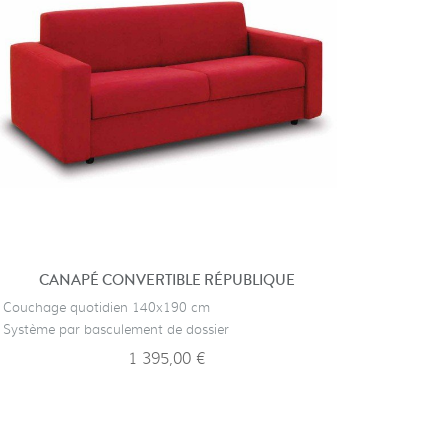
CANAPÉ CONVERTIBLE RÉPUBLIQUE
FA
· Couchage quotidien 140x190 cm
· Fauteul 
· Système par basculement de dossier
· Gain de
1 395,00 €