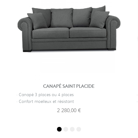
CANAPÉ SAINT PLACIDE
· Canapé 3 places ou 4 places
· Confort moelleux et résistant
2 280,00 €