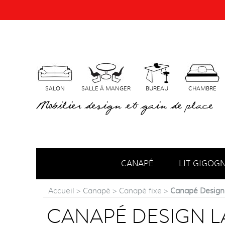
SALON
SALLE À MANGER
BUREAU
CHAMBRE
Mobilier design et gain de place
CANAPÉ
LIT GIGOG
Accueil
>
Canapé
>
Canapé fixe
>
Canapé Design
CANAPÉ DESIGN 