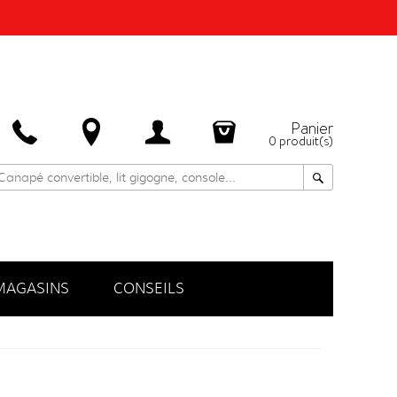
Panier
0
produit(s)
MAGASINS
CONSEILS