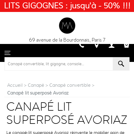
LITS GIGOGNES : jusqu'à - 50% !!!
69 avenue de la Bourdonnais, Paris 7
Accueil
>
Canapé
>
Canapé convertible
>
Canapé lit superposé Avoriaz
CANAPÉ LIT
SUPERPOSÉ AVORIAZ
Le canapé-lit superposé Avoriaz réinvente le mobilier gain de