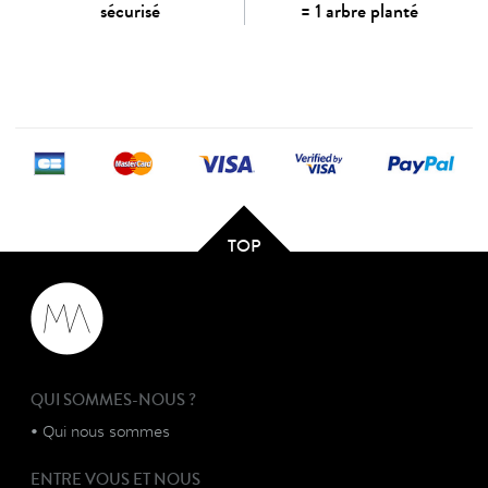
sécurisé
= 1 arbre planté
TOP
QUI SOMMES-NOUS ?
•
Qui nous sommes
ENTRE VOUS ET NOUS