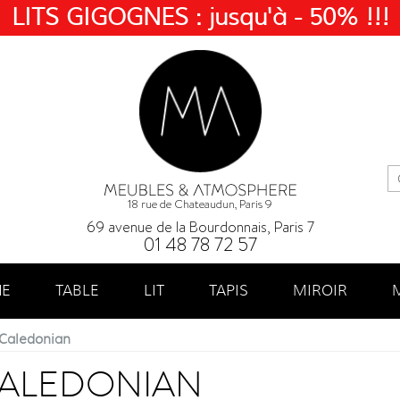
LITS GIGOGNES : jusqu'à - 50% !!!
18 rue de Chateaudun, Paris 9
69 avenue de la Bourdonnais, Paris 7
01 48 78 72 57
NE
TABLE
LIT
TAPIS
MIROIR
 Caledonian
CALEDONIAN