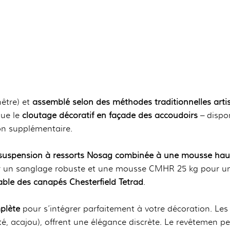
hêtre) et
assemblé selon des méthodes traditionnelles arti
que le
cloutage décoratif en façade des accoudoirs
– dispo
on supplémentaire.
suspension à ressorts Nosag combinée à une mousse haut
 sur un sanglage robuste et une mousse CMHR 25 kg pour u
ble des canapés Chesterfield Tetrad
.
plète
pour s’intégrer parfaitement à votre décoration. Les
lotté, acajou), offrent une élégance discrète. Le revêtemen 