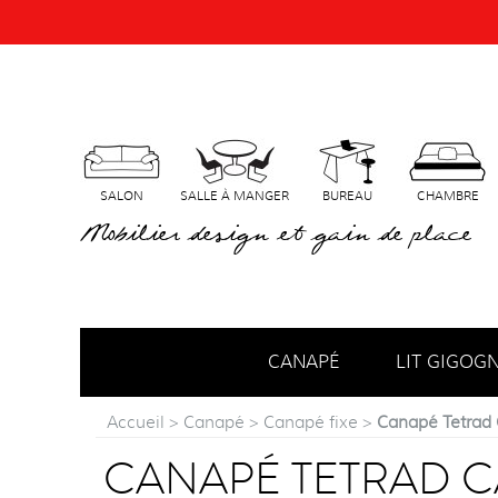
SALON
SALLE À MANGER
BUREAU
CHAMBRE
Mobilier design et gain de place
CANAPÉ
LIT GIGOG
Accueil
>
Canapé
>
Canapé fixe
>
Canapé Tetrad
CANAPÉ TETRAD 