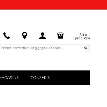
Panier
0
produit(s)
MAGASINS
CONSEILS