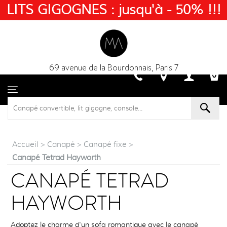
LITS GIGOGNES : jusqu'à - 50% !!!
69 avenue de la Bourdonnais, Paris 7
Accueil
>
Canapé
>
Canapé fixe
>
Canapé Tetrad Hayworth
CANAPÉ TETRAD
HAYWORTH
Adoptez le charme d'un sofa romantique avec le canapé