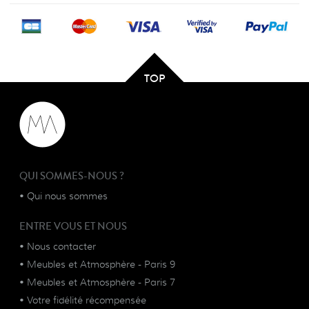
TOP
QUI SOMMES-NOUS ?
•
Qui nous sommes
ENTRE VOUS ET NOUS
•
Nous contacter
•
Meubles et Atmosphère - Paris 9
•
Meubles et Atmosphère - Paris 7
•
Votre fidélité récompensée