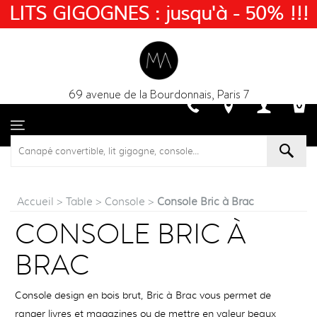
LITS GIGOGNES : jusqu'à - 50% !!!
69 avenue de la Bourdonnais, Paris 7
Accueil
>
Table
>
Console
>
Console Bric à Brac
CONSOLE BRIC À
BRAC
Console design en bois brut, Bric à Brac vous permet de
ranger livres et magazines ou de mettre en valeur beaux