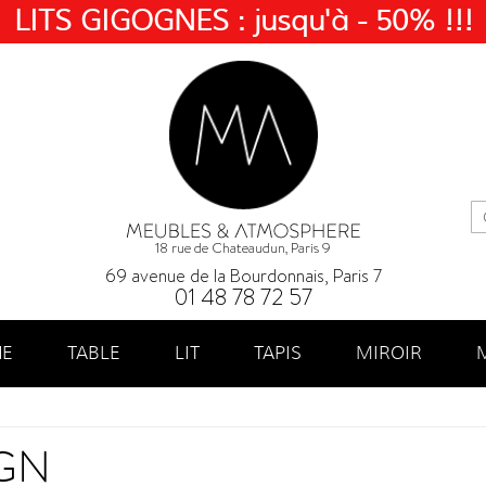
LITS GIGOGNES : jusqu'à - 50% !!!
18 rue de Chateaudun, Paris 9
69 avenue de la Bourdonnais, Paris 7
01 48 78 72 57
NE
TABLE
LIT
TAPIS
MIROIR
IGN