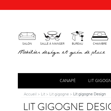
SALON
SALLE À MANGER
BUREAU
CHAMBRE
Mobilier design et gain de place
CANAPÉ
LIT GIGOG
Accueil
>
Lit
>
Lit gigogne
>
Lit gigogne Design
LIT GIGOGNE DES