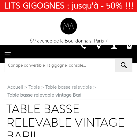
LITS GIGOGNES : jusqu'à - 50% !!!
69 avenue de la Bourdonnais, Paris 7
Accueil
>
Table
>
Table basse relevable
>
Table basse relevable vintage Baril
TABLE BASSE
RELEVABLE VINTAGE
BARIL