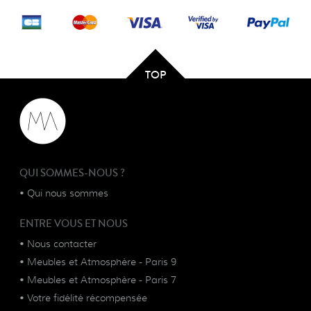
TOP
QUI SOMMES-NOUS ?
•
Qui nous sommes
ENTRE VOUS ET NOUS
•
Nous contacter
•
Meubles et Atmosphère - Paris 9
•
Meubles et Atmosphère - Paris 7
•
Votre fidélité récompensée