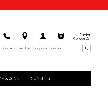
Panier
0
produit(s)
MAGASINS
CONSEILS