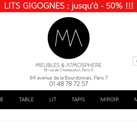
LITS GIGOGNES : jusqu'à - 50% !!!
18 rue de Chateaudun, Paris 9
69 avenue de la Bourdonnais, Paris 7
01 48 78 72 57
NE
TABLE
LIT
TAPIS
MIROIR