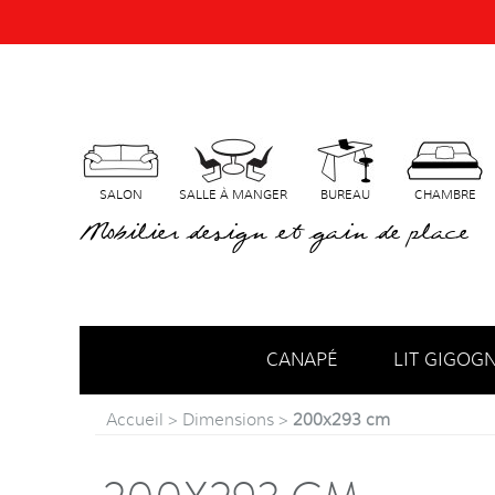
SALON
SALLE À MANGER
BUREAU
CHAMBRE
Mobilier design et gain de place
CANAPÉ
LIT GIGOG
Accueil
>
Dimensions
>
200x293 cm