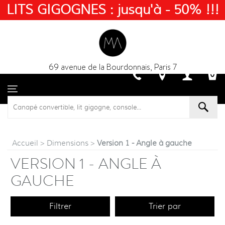
LITS GIGOGNES : jusqu'à - 50% !!!
69 avenue de la Bourdonnais, Paris 7
Accueil
>
Dimensions
>
Version 1 - Angle à gauche
VERSION 1 - ANGLE À
GAUCHE
Filtrer
Trier par