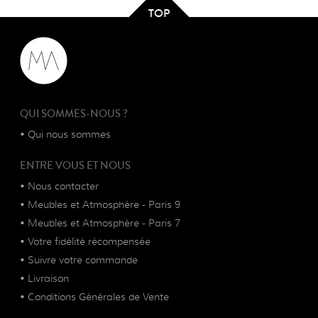
TOP
QUI SOMMES-NOUS ?
•
Qui nous sommes
ENTRE VOUS ET NOUS
•
Nous contacter
•
Meubles et Atmosphère - Paris 9
•
Meubles et Atmosphère - Paris 7
•
Votre fidélité récompensée
•
Suivre votre commande
•
Livraison
•
Conditions Générales de Vente