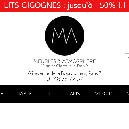
LITS GIGOGNES : jusqu'à - 50% !!!
18 rue de Chateaudun, Paris 9
69 avenue de la Bourdonnais, Paris 7
01 48 78 72 57
NE
TABLE
LIT
TAPIS
MIROIR