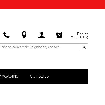
Panier
0
produit(s)
MAGASINS
CONSEILS