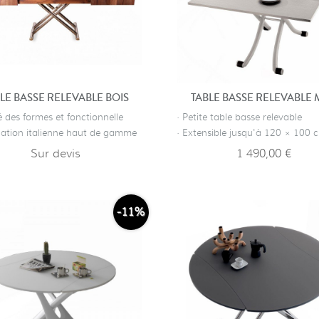
LE BASSE RELEVABLE BOIS
TABLE BASSE RELEVABLE 
é des formes et fonctionnelle
· Petite table basse relevable
ication italienne haut de gamme
· Extensible jusqu'à 120 × 100 
Sur devis
1 490,00 €
-11%