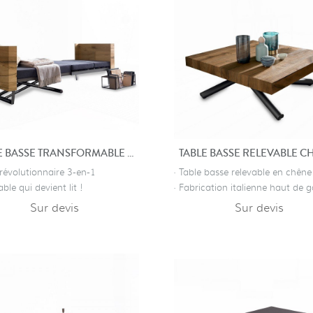
TABLE BASSE TRANSFORMABLE MULTIFONCTION IMAGINE
 révolutionnaire 3-en-1
· Table basse relevable en chêne
able qui devient lit !
· Fabrication italienne haut de
Sur devis
Sur devis