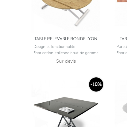
TABLE RELEVABLE RONDE LYON
TAB
· Design et fonctionnalité
· Puret
· Fabrication italienne haut de gamme
· Fabr
Sur devis
-10%