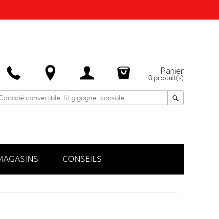
Panier
0
produit(s)
MAGASINS
CONSEILS