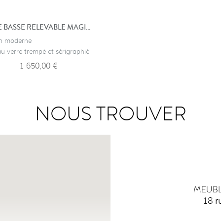
TABLE BASSE RELEVABLE MAGIC-J GLASS
gn moderne
au verre trempé et sérigraphié
1 650,00 €
NOUS TROUVER
18 