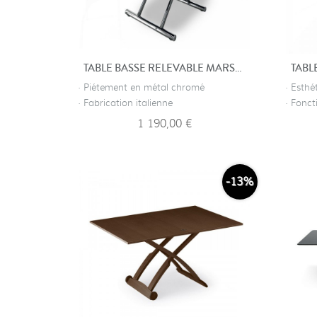
TABLE BASSE RELEVABLE MARSEILLE
· Piétement en métal chromé
· Esth
· Fabrication italienne
· Fonct
1 190,00 €
-13%