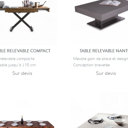
BLE RELEVABLE COMPACT
TABLE RELEVABLE NANT
e relevable compacte
· Meuble gain de place et design
sible jusqu'à 170 cm
· Conception brevetée
Sur devis
Sur devis