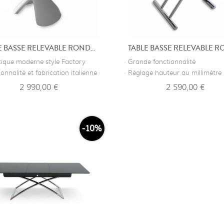
TABLE BASSE RELEVABLE RONDE SAINT-GERMAIN
étique moderne style Factory
· Grande fonctionnalité
ionnalité et fabrication italienne
· Réglage hauteur au millimètre
2 990,00 €
2 590,00 €
-10%