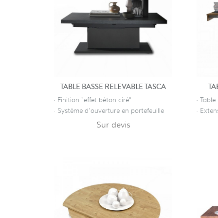
TABLE BASSE RELEVABLE TASCA
TA
· Finition "effet béton ciré"
· Tabl
· Système d'ouverture en portefeuille
· Exten
Sur devis