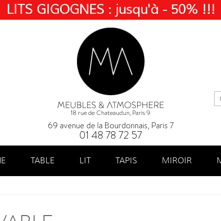
LITS GIGOGNES : jusqu'à - 50% !!!
18 rue de Chateaudun, Paris 9
69 avenue de la Bourdonnais, Paris 7
01 48 78 72 57
NE
TABLE
LIT
TAPIS
MIROIR