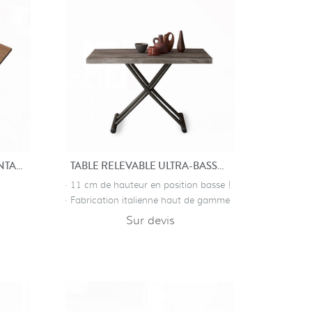
TABLE BASSE RELEVABLE VINTAGE BARIL
TABLE RELEVABLE ULTRA-BASSE ABSOLUTE
· 11 cm de hauteur en position basse !
· Fabrication italienne haut de gamme
Sur devis