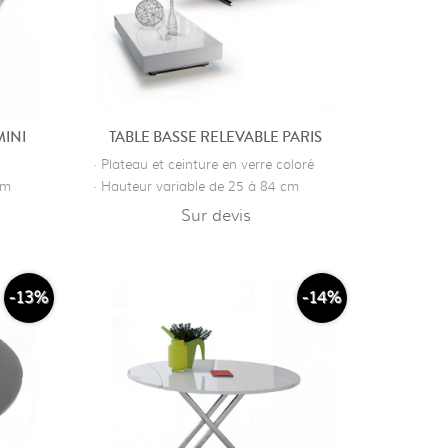
MINI
TABLE BASSE RELEVABLE PARIS
· Plateau et ceinture en verre coloré
cm
· Hauteur variable de 25 à 84 cm
Sur devis
-13%
-14%