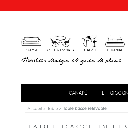
SALON
SALLE À MANGER
BUREAU
CHAMBRE
Mobilier design et gain de place
CANAPÉ
LIT GIGOG
Accueil
>
Table
>
Table basse relevable