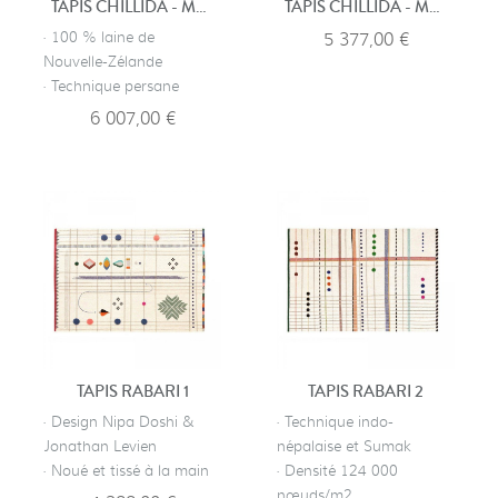
TAPIS CHILLIDA - MANOS 1995
TAPIS CHILLIDA - MANO 1993
· 100 % laine de
5 377,00 €
Nouvelle-Zélande
· Technique persane
6 007,00 €
TAPIS RABARI 1
TAPIS RABARI 2
· Design Nipa Doshi &
· Technique indo-
Jonathan Levien
népalaise et Sumak
· Noué et tissé à la main
· Densité 124 000
nœuds/m2