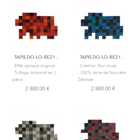
TAPIS DO-LO-REZ 1 ROUGE
TAPIS DO-LO-REZ 1 BLEU
· Effet optique original
· Création Ron Arad
· Tuftage artisanal en 1
· 100% laine de Nouvelle
pièce
Zélande
2 880,00 €
2 880,00 €