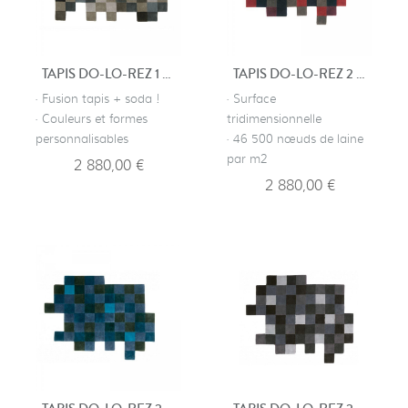
TAPIS DO-LO-REZ 1 GRIS
TAPIS DO-LO-REZ 2 ROUGE
· Fusion tapis + soda !
· Surface
· Couleurs et formes
tridimensionnelle
personnalisables
· 46 500 nœuds de laine
par m2
2 880,00 €
2 880,00 €