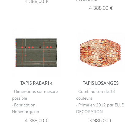
4 388,00 €
4 388,00 €
TAPIS RABARI 4
TAPIS LOSANGES
· Dimensions sur mesure
· Combinaison de 13
possible
couleurs
· Fabrication
· Primé en 2012 par ELLE
Nanimarquina
DECORATION
4 388,00 €
3 986,00 €