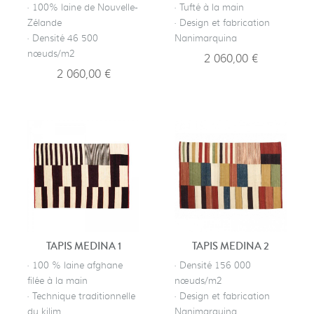
· 100% laine de Nouvelle-
· Tufté à la main
Zélande
· Design et fabrication
· Densité 46 500
Nanimarquina
nœuds/m2
2 060,00 €
2 060,00 €
TAPIS MEDINA 1
TAPIS MEDINA 2
· 100 % laine afghane
· Densité 156 000
filée à la main
nœuds/m2
· Technique traditionnelle
· Design et fabrication
du kilim
Nanimarquina