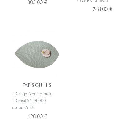
· Tufté à la main
803,00 €
748,00 €
TAPIS QUILL S
· Design Nao Tamura
· Densité 124 000
nœuds/m2
426,00 €