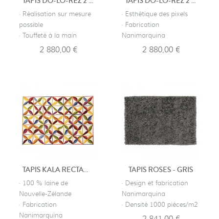
TAPIS DO-LO-REZ 2 BLEU
TAPIS DO-LO-REZ 2 GRIS
· Réalisation sur mesure
· Esthétique des pixels
possible
· Fabrication
· Touffeté à la main
Nanimarquina
2 880,00 €
2 880,00 €
TAPIS KALA RECTANGULAIRE
TAPIS ROSES - GRIS
· 100 % laine de
· Design et fabrication
Nouvelle-Zélande
Nanimarquina
· Fabrication
· Densité 1000 pièces/m2
Nanimarquina