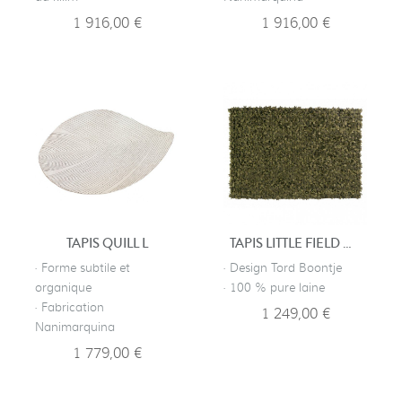
1 916,00 €
1 916,00 €
TAPIS QUILL L
TAPIS LITTLE FIELD OF FLOWERS - VERT
· Forme subtile et
· Design Tord Boontje
organique
· 100 % pure laine
· Fabrication
1 249,00 €
Nanimarquina
1 779,00 €