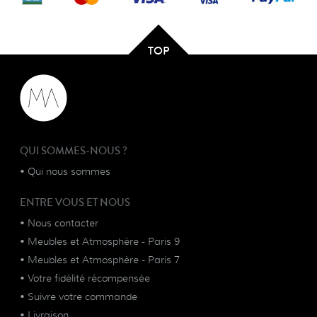
TOP
QUI SOMMES-NOUS ?
•
Qui nous sommes
ENTRE VOUS ET NOUS
•
Nous contacter
•
Meubles et Atmosphère - Paris 9
•
Meubles et Atmosphère - Paris 7
•
Votre fidélité récompensée
•
Suivre votre commande
•
Livraison