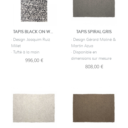
TAPIS BLACK ON WHITE - MANUSCRIT
TAPIS SPIRAL GRIS
· Design Joaquim Ruiz
· Design Gérard Moliné &
Millet
Martin Azua
· Tufté à la main
· Disponible en
dimensions sur mesure
996,00 €
808,00 €