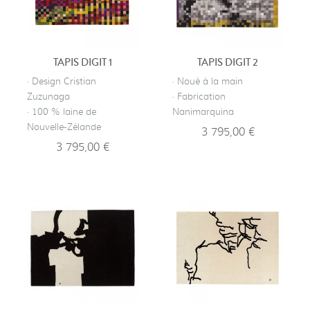
TAPIS DIGIT 1
TAPIS DIGIT 2
· Design Cristian
· Noué à la main
Zuzunaga
· Fabrication
· 100 % laine de
Nanimarquina
Nouvelle-Zélande
3 795,00 €
3 795,00 €