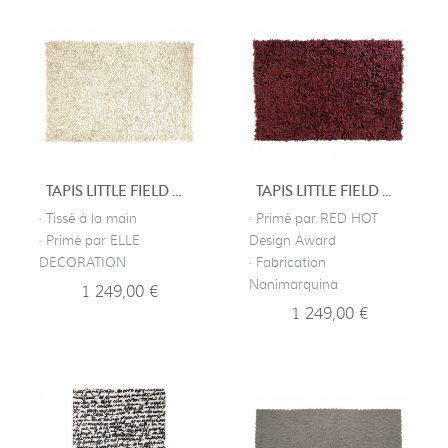
TAPIS LITTLE FIELD OF FLOWERS - IVOIRE
TAPIS LITTLE FIELD OF FLOWERS - ROUGE
· Tissé à la main
· Primé par RED HOT
· Primé par ELLE
Design Award
DECORATION
· Fabrication
Nanimarquina
1 249,00 €
1 249,00 €