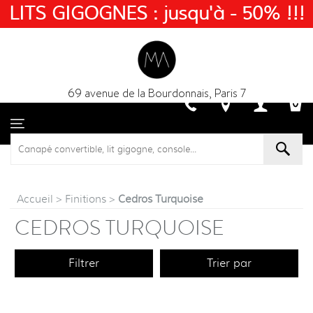
LITS GIGOGNES : jusqu'à - 50% !!!
69 avenue de la Bourdonnais, Paris 7
Accueil
>
Finitions
>
Cedros Turquoise
CEDROS TURQUOISE
Filtrer
Trier par