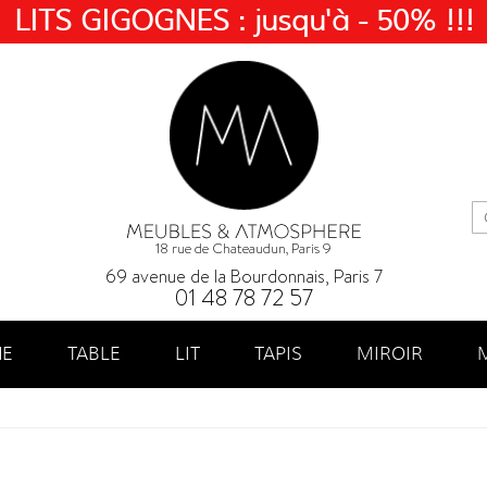
LITS GIGOGNES : jusqu'à - 50% !!!
18 rue de Chateaudun, Paris 9
69 avenue de la Bourdonnais, Paris 7
01 48 78 72 57
NE
TABLE
LIT
TAPIS
MIROIR