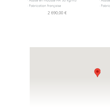
· Assise en mousse HR 50 kg/m3
· Assi
· Fabrication française
· Fabri
2 690,00 €