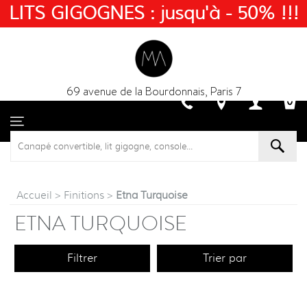
LITS GIGOGNES : jusqu'à - 50% !!!
69 avenue de la Bourdonnais, Paris 7
Accueil
>
Finitions
>
Etna Turquoise
ETNA TURQUOISE
Filtrer
Trier par