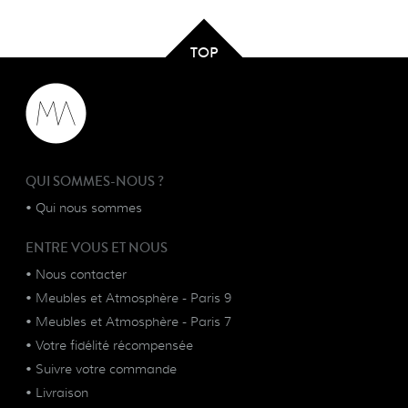
TOP
QUI SOMMES-NOUS ?
•
Qui nous sommes
ENTRE VOUS ET NOUS
•
Nous contacter
•
Meubles et Atmosphère - Paris 9
•
Meubles et Atmosphère - Paris 7
•
Votre fidélité récompensée
•
Suivre votre commande
•
Livraison