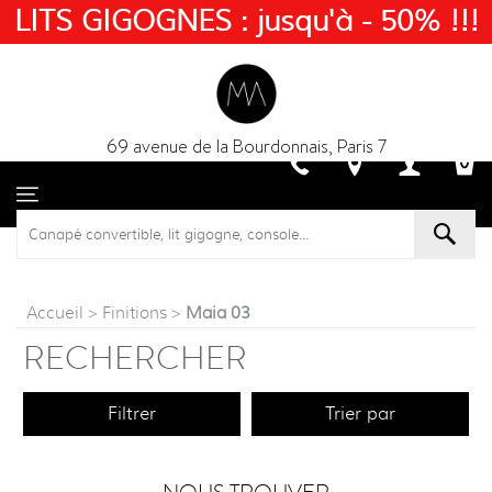
LITS GIGOGNES : jusqu'à - 50% !!!
69 avenue de la Bourdonnais, Paris 7
Accueil
>
Finitions
>
Maia 03
RECHERCHER
Filtrer
Trier par