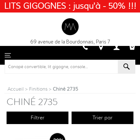
LITS GIGOGNES : jusqu'à - 50% !!!
69 avenue de la Bourdonnais, Paris 7
Accueil
>
Finitions
>
Chiné 2735
CHINÉ 2735
Filtrer
Trier par