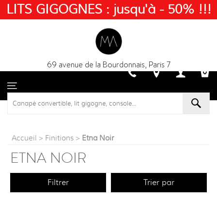
LITS GIGOGNES : jusqu'à - 50% !!!
69 avenue de la Bourdonnais, Paris 7
Accueil
>
Finitions
>
Etna Noir
ETNA NOIR
Filtrer
Trier par