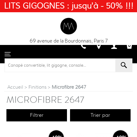
LITS GIGOGNES : jusqu'à - 50% !!!
69 avenue de la Bourdonnais, Paris 7
Accueil
>
Finitions
>
Microfibre 2647
MICROFIBRE 2647
Filtrer
Trier par