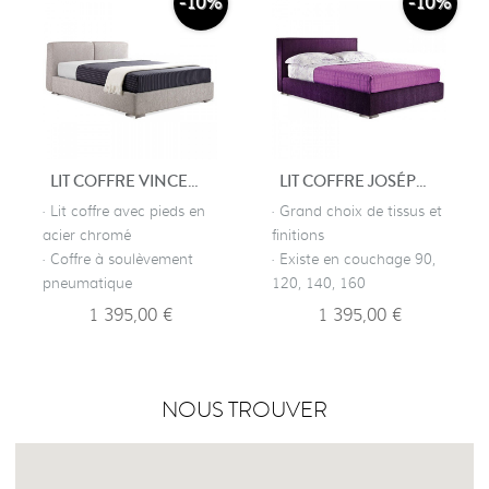
-10%
-10%
LIT COFFRE VINCENNES
LIT COFFRE JOSÉPHINE
· Lit coffre avec pieds en
· Grand choix de tissus et
acier chromé
finitions
· Coffre à soulèvement
· Existe en couchage 90,
pneumatique
120, 140, 160
1 395,00 €
1 395,00 €
NOUS TROUVER