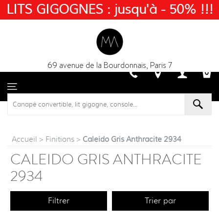
LITS GIGOGNES : jusqu'à - 50% !!!
69 avenue de la Bourdonnais, Paris 7
Accueil
>
Finitions
>
Caleido Gris Anthracite 2934
CALEIDO GRIS ANTHRACITE
2934
Filtrer
Trier par