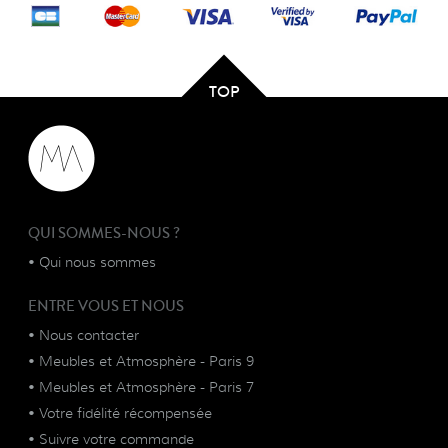
TOP
QUI SOMMES-NOUS ?
•
Qui nous sommes
ENTRE VOUS ET NOUS
•
Nous contacter
•
Meubles et Atmosphère - Paris 9
•
Meubles et Atmosphère - Paris 7
•
Votre fidélité récompensée
•
Suivre votre commande