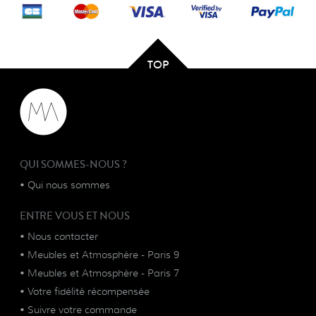
TOP
QUI SOMMES-NOUS ?
•
Qui nous sommes
ENTRE VOUS ET NOUS
•
Nous contacter
•
Meubles et Atmosphère - Paris 9
•
Meubles et Atmosphère - Paris 7
•
Votre fidélité récompensée
•
Suivre votre commande