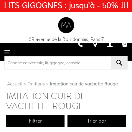
LITS GIGOGNES : jusqu'à - 50% !!!
69 avenue de la Bourdonnais, Paris 7
Accueil
>
Finitions
>
Imitation cuir de vachette Rouge
IMITATION CUIR DE
VACHETTE ROUGE
Filtrer
Trier par