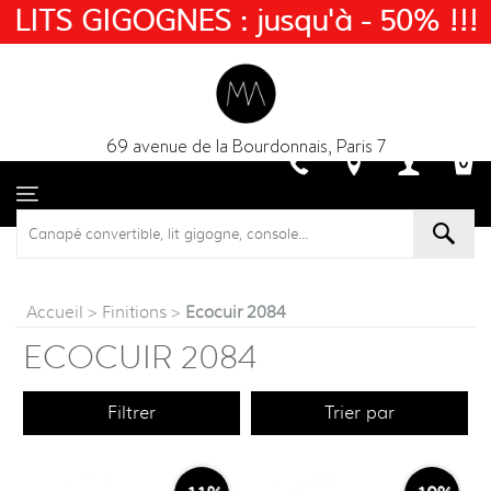
LITS GIGOGNES : jusqu'à - 50% !!!
69 avenue de la Bourdonnais, Paris 7
Accueil
>
Finitions
>
Ecocuir 2084
ECOCUIR 2084
Filtrer
Trier par