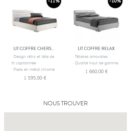
-11%
-10%
LIT COFFRE CHERSTERFIELD
LIT COFFRE RELAX
· Design rétro et tête de
· Têtières amovibles
lit capitonnée
· Qualité haut de gamme
· Pieds en métal chromé
1 660,00 €
1 595,00 €
NOUS TROUVER