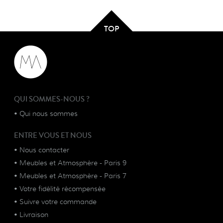
TOP
QUI SOMMES-NOUS ?
•
Qui nous sommes
ENTRE VOUS ET NOUS
•
Nous contacter
•
Meubles et Atmosphère - Paris 9
•
Meubles et Atmosphère - Paris 7
•
Votre fidélité récompensée
•
Suivre votre commande
•
Livraison