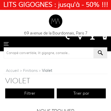
LITS GIGOGNES : jusqu'à - 50% !!!
69 avenue de la Bourdonnais, Paris 7
Accueil
>
Finitions
>
Violet
VIOLET
Filtrer
Trier par