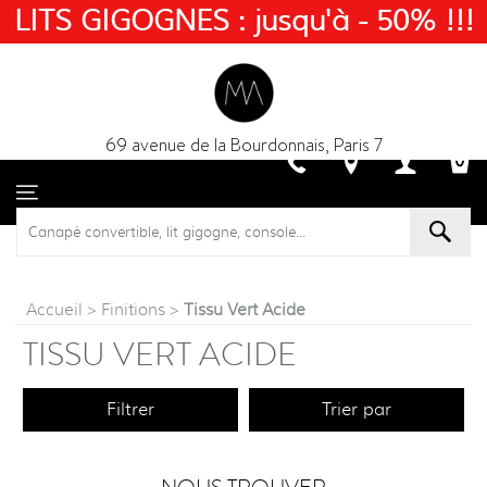
LITS GIGOGNES : jusqu'à - 50% !!!
69 avenue de la Bourdonnais, Paris 7
Accueil
>
Finitions
>
Tissu Vert Acide
TISSU VERT ACIDE
Filtrer
Trier par