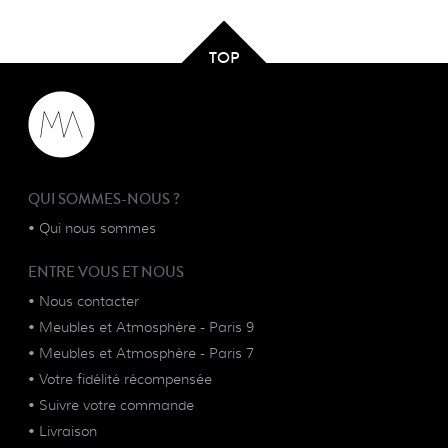
TOP
QUI SOMMES-NOUS ?
•
Qui nous sommes
ENTRE VOUS ET NOUS
•
Nous contacter
•
Meubles et Atmosphère - Paris 9
•
Meubles et Atmosphère - Paris 7
•
Votre fidélité récompensée
•
Suivre votre commande
•
Livraison