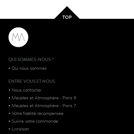
TOP
QUI SOMMES-NOUS ?
•
Qui nous sommes
ENTRE VOUS ET NOUS
•
Nous contacter
•
Meubles et Atmosphère - Paris 9
•
Meubles et Atmosphère - Paris 7
•
Votre fidélité récompensée
•
Suivre votre commande
•
Livraison