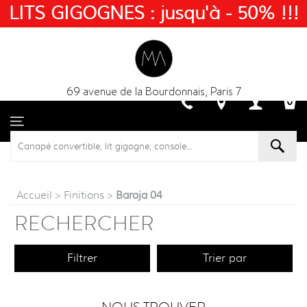
LITS GIGOGNES : jusqu'à - 50% !!!
69 avenue de la Bourdonnais, Paris 7
Accueil
>
Finitions
>
Baroja 04
RECHERCHER
Filtrer
Trier par