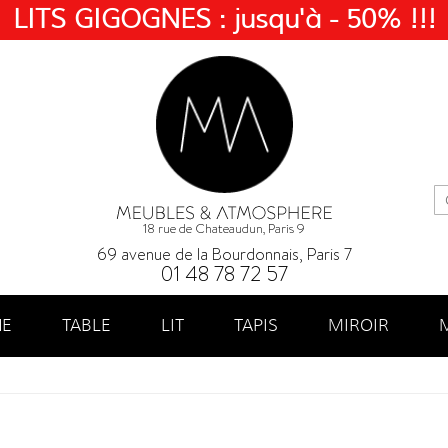
LITS GIGOGNES : jusqu'à - 50% !!!
18 rue de Chateaudun, Paris 9
69 avenue de la Bourdonnais, Paris 7
01 48 78 72 57
NE
TABLE
LIT
TAPIS
MIROIR