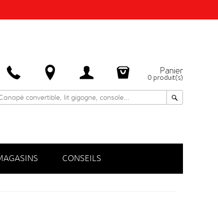
Panier
0
produit(s)
MAGASINS
CONSEILS