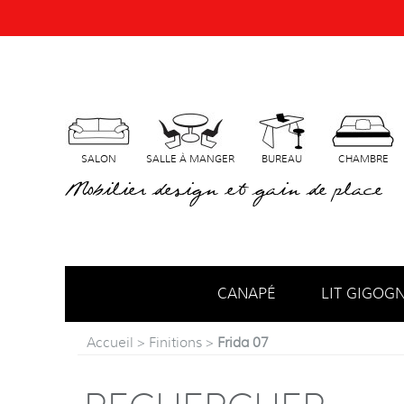
SALON
SALLE À MANGER
BUREAU
CHAMBRE
Mobilier design et gain de place
CANAPÉ
LIT GIGOG
Accueil
>
Finitions
>
Frida 07