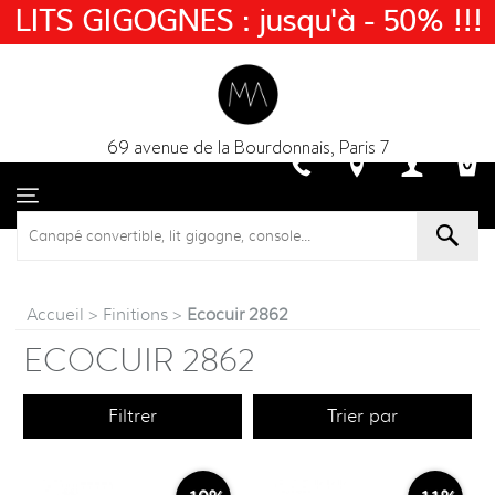
LITS GIGOGNES : jusqu'à - 50% !!!
69 avenue de la Bourdonnais, Paris 7
Accueil
>
Finitions
>
Ecocuir 2862
ECOCUIR 2862
Filtrer
Trier par