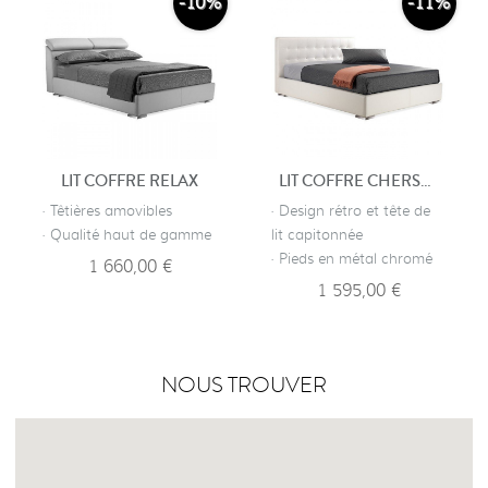
-10%
-11%
LIT COFFRE RELAX
LIT COFFRE CHERSTERFIELD
· Têtières amovibles
· Design rétro et tête de
· Qualité haut de gamme
lit capitonnée
· Pieds en métal chromé
1 660,00 €
1 595,00 €
NOUS TROUVER